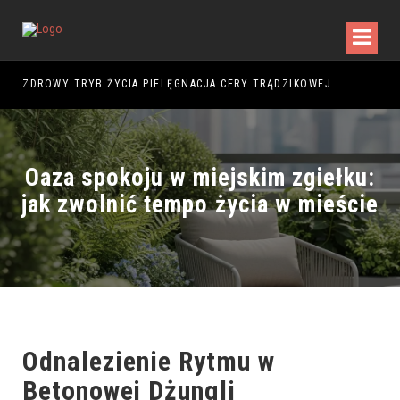
EKTRANS? OPINIE PASAŻERÓW I NAJWAŻNIEJSZE INFORMACJE
ZDROWY TRYB ŻYCIA PIELĘGNACJA CERY TRĄDZIKOWEJ
ROB
Oaza spokoju w miejskim zgiełku:
jak zwolnić tempo życia w mieście
Odnalezienie Rytmu w
Betonowej Dżungli