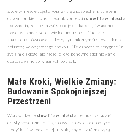
Życie w mieście często kojarzy się z pośpiechem, stresem i
ciągłym brakiem czasu. Jednak koncepcja
slow life w mieście
udowadnia, że można żyć spokojniej i bardziej świadomie,
nawet w samym sercu wielkiej metropolii. Chodzi o
znalezienie równowagi między dynamicznym środowiskiem a
potrzebą wewnętrznego spokoju. Nie oznacza to rezygnacji z
życia miejskiego, ale raczej o jego ponowne zdefiniowanie i
dostosowanie do własnych potrzeb.
Małe Kroki, Wielkie Zmiany:
Budowanie Spokojniejszej
Przestrzeni
Wprowadzenie
slow life w mieście
nie musi oznaczać
drastycznych zmian. Często wystarczy kilka drobnych
modyfikacji w codziennej rutynie, aby odczuć znaczącą