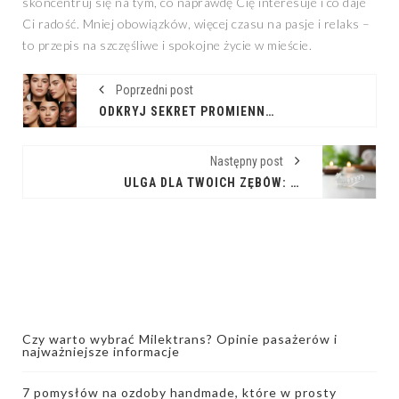
skoncentruj się na tym, co naprawdę Cię interesuje i co daje
Ci radość. Mniej obowiązków, więcej czasu na pasje i relaks –
to przepis na szczęśliwe i spokojne życie w mieście.
Poprzedni post
ODKRYJ SEKRET PROMIENNEJ CERY: RÓŻ W KREMIE
Następny post
ULGA DLA TWOICH ZĘBÓW: WSZYSTKO O SZYNACH RELAKSACYJNYCH
Czy warto wybrać Milektrans? Opinie pasażerów i
najważniejsze informacje
7 pomysłów na ozdoby handmade, które w prosty