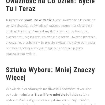
Uważność na Co Dzień: Bycie
Tu i Teraz
Kluczem do
slow life w mieście
jest uważność. Skup się na
teraźniejszości, doświadczaj każdego momentu, ciesz się z
drobnych rzeczy. Zamiast myśleć o tym, co będzie jutro,
skoncentruj się na tym, co dzieje się teraz. Uważne jedzenie,
chodzenie, słuchanie – to proste ćwiczenia, które pomagają
odnaleźć spokój w miejskim zgiełku i docenić piękno
otaczającego świata.
Sztuka Wyboru: Mniej Znaczy
Więcej
W świecie nieustannych możliwości i bodźców łatwo ulec
pokusie nadmiaru.
Slow life w mieście
to także sztuka
wyboru. Zamiast gonić za wszystkim, co oferuje miasto,