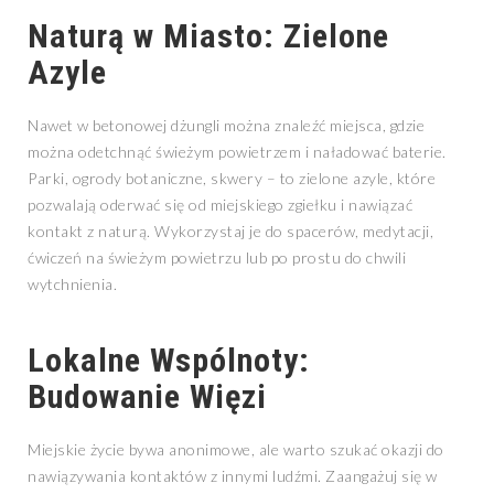
Naturą w Miasto: Zielone
Azyle
Nawet w betonowej dżungli można znaleźć miejsca, gdzie
można odetchnąć świeżym powietrzem i naładować baterie.
Parki, ogrody botaniczne, skwery – to zielone azyle, które
pozwalają oderwać się od miejskiego zgiełku i nawiązać
kontakt z naturą. Wykorzystaj je do spacerów, medytacji,
ćwiczeń na świeżym powietrzu lub po prostu do chwili
wytchnienia.
Lokalne Wspólnoty:
Budowanie Więzi
Miejskie życie bywa anonimowe, ale warto szukać okazji do
nawiązywania kontaktów z innymi ludźmi. Zaangażuj się w