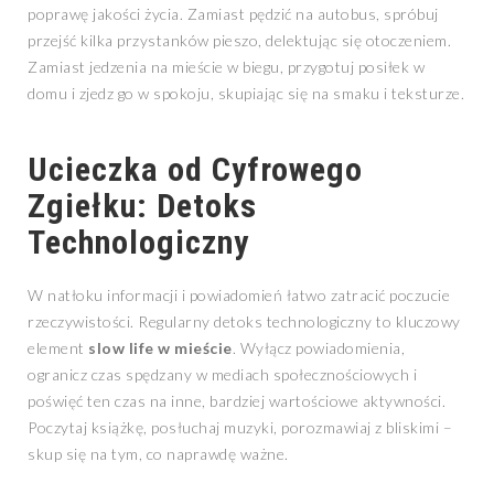
poprawę jakości życia. Zamiast pędzić na autobus, spróbuj
przejść kilka przystanków pieszo, delektując się otoczeniem.
Zamiast jedzenia na mieście w biegu, przygotuj posiłek w
domu i zjedz go w spokoju, skupiając się na smaku i teksturze.
Ucieczka od Cyfrowego
Zgiełku: Detoks
Technologiczny
W natłoku informacji i powiadomień łatwo zatracić poczucie
rzeczywistości. Regularny detoks technologiczny to kluczowy
element
slow life w mieście
. Wyłącz powiadomienia,
ogranicz czas spędzany w mediach społecznościowych i
poświęć ten czas na inne, bardziej wartościowe aktywności.
Poczytaj książkę, posłuchaj muzyki, porozmawiaj z bliskimi –
skup się na tym, co naprawdę ważne.